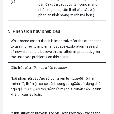
(v)
gần đây của các cuộc tấn công mạng
nhấn mạnh sự cần thiết của các biện
pháp an ninh mạng mạnh mẽ hơn.)
5. Phân tích ngữ pháp câu
While some assert that it is imperative for the authorities
to use money to implement space exploration in search
of new life, others believe this is rather impractical, given
the unsolved problems on this planet.
Cấu trúc câu:
Clause, while + clause
Ngữ pháp nổi bật:Câu sử dụng liên từ
while
để nối hai
mệnh đề, thể hiện sự so sánh song songCâu sử dụng chủ
ngữ giả
it is imperative
để nhấn mạnh sự khẩn cấp và tính
khả thi của lập luận.
If this situation prevails, life on Earth inevitably faces the