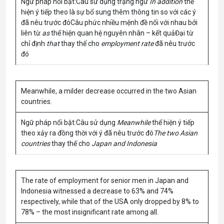
Ngữ pháp nổi bật:Câu sử dụng trạng ngữ
In addition
thể
hiện ý tiếp theo là sự bổ sung thêm thông tin so với các ý
đã nêu trước đóCâu phức nhiều mệnh đề nối với nhau bởi
liên từ
as
thể hiện quan hệ nguyên nhân – kết quảĐại từ
chỉ định
that
thay thế cho
employment rate
đã nêu trước
đó
Meanwhile, a milder decrease occurred in the two Asian
countries.
Ngữ pháp nổi bật:Câu sử dụng
Meanwhile
thể hiện ý tiếp
theo xảy ra đồng thời với ý đã nêu trước đó
The two Asian
countries
thay thế cho
Japan and Indonesia
The rate of employment for senior men in Japan and
Indonesia witnessed a decrease to 63% and 74%
respectively, while that of the USA only dropped by 8% to
78% – the most insignificant rate among all.