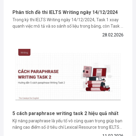
Phân tích đề thi IELTS Writing ngày 14/12/2024
Trong kỳ thi IELTS Writing ngày 14/12/2024, Task 1 xoay
quanh việc mô tả và so sánh số liệu trong bảng, còn Task 2
là dạng bài thảo luận hai ý kiến đối lập. Ở bài viết này, The
28.02.2026
Catalyst for English sẽ cùng bạn đi sâu giải từng task,...
5 cách paraphrase writing task 2 hiệu quả nhất
Kỹ năng paraphrase là yếu tố vô cùng quan trọng giúp bạn
nâng cao điểm số ở tiêu chí Lexical Resource trong IELTS
Writing Task 2. Chính vì vậy, trong bài viết này, The Catalyst