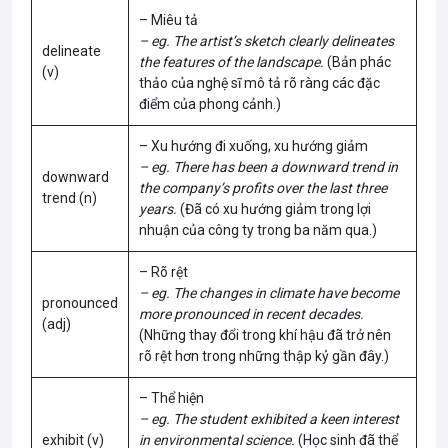
– Miêu tả
– eg. The artist’s sketch clearly delineates
delineate
the features of the landscape.
(Bản phác
(v)
thảo của nghệ sĩ mô tả rõ ràng các đặc
điểm của phong cảnh.)
– Xu hướng đi xuống, xu hướng giảm
– eg. There has been a downward trend in
downward
the company’s profits over the last three
trend (n)
years.
(Đã có xu hướng giảm trong lợi
nhuận của công ty trong ba năm qua.)
– Rõ rệt
– eg. The changes in climate have become
pronounced
more pronounced in recent decades.
(adj)
(Những thay đổi trong khí hậu đã trở nên
rõ rệt hơn trong những thập kỷ gần đây.)
– Thể hiện
– eg. The student exhibited a keen interest
exhibit (v)
in environmental science.
(Học sinh đã thể