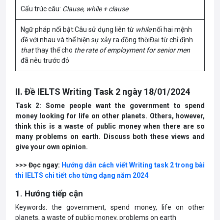
Cấu trúc câu:
Clause, while + clause
Ngữ pháp nổi bật:Câu sử dụng liên từ
while
nối hai mệnh
đề với nhau và thể hiện sự xảy ra đồng thờiĐại từ chỉ định
that
thay thế cho
the
rate of employment for senior men
đã nêu trước đó
II. Đề IELTS Writing Task 2 ngày 18/01/2024
Task 2: Some people want the government to spend
money looking for life on other planets. Others, however,
think this is a waste of public money when there are so
many problems on earth. Discuss both these views and
give your own opinion.
>>> Đọc ngay:
Hướng dẫn cách viết Writing task 2 trong bài
thi IELTS chi tiết cho từng dạng năm 2024
1. Hướng tiếp cận
Keywords: the government, spend money, life on other
planets, a waste of public money, problems on earth