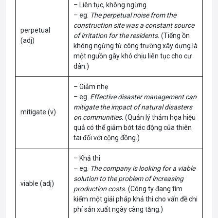
– Liên tục, không ngừng
– eg.
The perpetual noise from the
construction site was a constant source
perpetual
of irritation for the residents.
(Tiếng ồn
(adj)
không ngừng từ công trường xây dựng là
một nguồn gây khó chịu liên tục cho cư
dân.)
– Giảm nhẹ
– eg.
Effective disaster management can
mitigate the impact of natural disasters
mitigate (v)
on communities.
(Quản lý thảm họa hiệu
quả có thể giảm bớt tác động của thiên
tai đối với cộng đồng.)
– Khả thi
– eg.
The company is looking for a viable
solution to the problem of increasing
viable (adj)
production costs.
(Công ty đang tìm
kiếm một giải pháp khả thi cho vấn đề chi
phí sản xuất ngày càng tăng.)