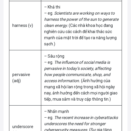
– Khả thi
– eg.
Scientists are working on ways to
harness the power of the sun to generate
harness (v)
clean energy.
(Các nhà khoa học đang
nghiên cứu các cách để khai thác sức
mạnh của mặt trời để tạo ra năng lượng
sạch.)
– Sâu rộng
– eg.
The influence of social media is
pervasive in today’s society, affecting
pervasive
how people communicate, shop, and
(adj)
access information.
(Ảnh hưởng của
mạng xã hội lan rộng trong xã hội ngày
nay, ảnh hưởng đến cách mọi người giao
tiếp, mua sắm và truy cập thông tin.)
– Nhấn mạnh
– eg.
The recent increase in cyberattacks
underscores the need for stronger
underscore
cybersecurity measures.
(Sự gia tăng