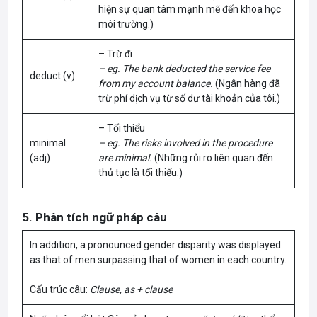
hiện sự quan tâm mạnh mẽ đến khoa học
môi trường.)
– Trừ đi
– eg. The bank deducted the service fee
deduct (v)
from my account balance.
(Ngân hàng đã
trừ phí dịch vụ từ số dư tài khoản của tôi.)
– Tối thiểu
minimal
– eg. The risks involved in the procedure
(adj)
are minimal.
(Những rủi ro liên quan đến
thủ tục là tối thiểu.)
5. Phân tích ngữ pháp câu
In addition, a pronounced gender disparity was displayed
as that of men surpassing that of women in each country.
Cấu trúc câu:
Clause, as + clause