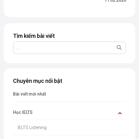
11.02.2026
for English sẽ cùng bạn tìm hiểu các cách paraphrase hiệu
quả, kèm theo những...
Tìm kiếm bài viết
Chuyên mục nổi bật
Bài viết mới nhất
Học IELTS
IELTS Listening